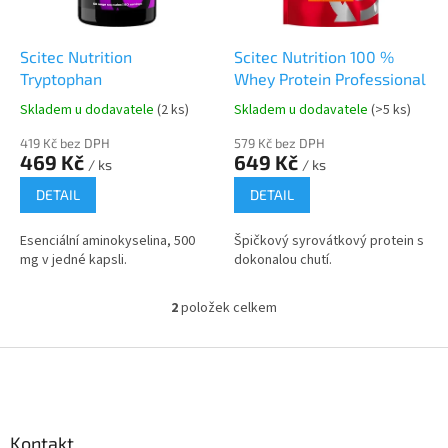
r
u
o
k
d
t
Scitec Nutrition
Scitec Nutrition 100 %
u
ů
Tryptophan
Whey Protein Professional
k
Skladem u dodavatele
(2 ks)
Skladem u dodavatele
(>5 ks)
t
ů
419 Kč bez DPH
579 Kč bez DPH
469 Kč
649 Kč
/ ks
/ ks
DETAIL
DETAIL
Esenciální aminokyselina, 500
Špičkový syrovátkový protein s
mg v jedné kapsli.
dokonalou chutí.
2
položek celkem
O
v
l
Z
á
á
d
p
a
a
c
Kontakt
t