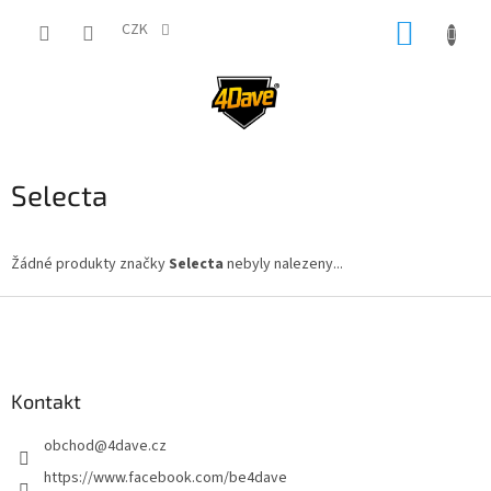
Přejít
NÁKUP
na
CZK
obsah
KOŠÍK
Selecta
Žádné produkty značky
Selecta
nebyly nalezeny...
Z
á
p
a
Kontakt
t
í
obchod
@
4dave.cz
https://www.facebook.com/be4dave