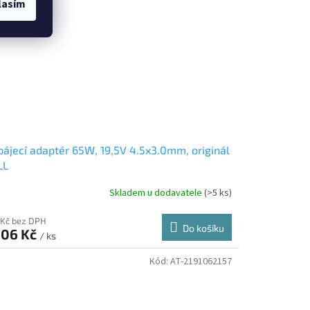
lasím
ájecí adaptér 65W, 19,5V 4.5x3.0mm, originál
LL
NY4/MGJN9/08D3F/G6J41/GG2WG/74VT4
Skladem u dodavatele
(>5 ks)
 Kč bez DPH
Do košíku
206 Kč
/ ks
Kód:
AT-2191062157