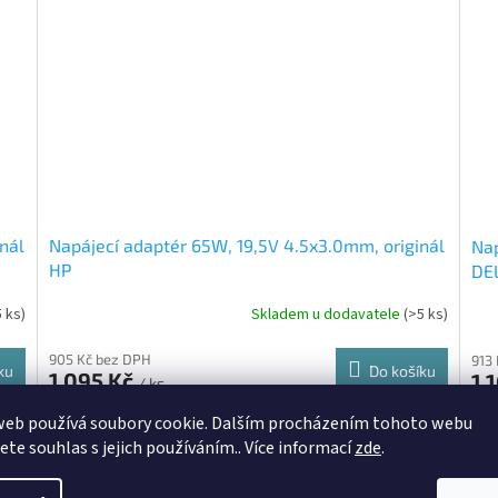
nál
Napájecí adaptér 65W, 19,5V 4.5x3.0mm, originál
Nap
HP
DE
5 ks)
Skladem u dodavatele
(>5 ks)
905 Kč bez DPH
913
ku
Do košíku
1 095 Kč
1 
/ ks
web používá soubory cookie. Dalším procházením tohoto webu
0180
Kód:
AT-2191062149
jete souhlas s jejich používáním.. Více informací
zde
.