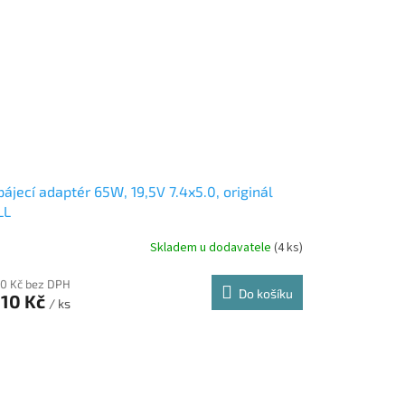
ájecí adaptér 65W, 19,5V 7.4x5.0, originál
LL
Skladem u dodavatele
(4 ks)
00 Kč bez DPH
Do košíku
210 Kč
/ ks