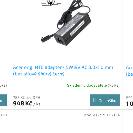
Acer orig. NTB adaptér 45W19V AC 3.0x1.0 mm
Ace
(bez síťové šňůry) černý
(be
2 ks)
Skladem u dodavatele
(>5 ks)
783 Kč bez DPH
852
ku
Do košíku
948 Kč
1 
/ ks
2153
Kód:
AT-2191062154