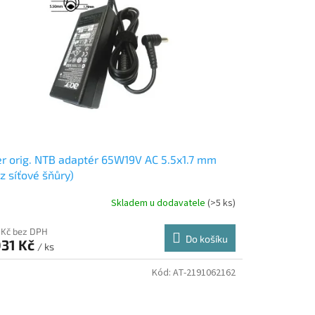
r orig. NTB adaptér 65W19V AC 5.5x1.7 mm
z síťové šňůry)
Skladem u dodavatele
(>5 ks)
 Kč bez DPH
Do košíku
031 Kč
/ ks
Kód:
AT-2191062162