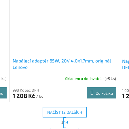
m
Napájecí adaptér 65W, 20V 4.0x1.7mm, originál
Nap
Lenovo
DE
5 ks)
Skladem u dodavatele
(>5 ks)
998 Kč bez DPH
1 0
ku
Do košíku
1 208 Kč
1 
/ ks
NAČÍST 12 DALŠÍCH
S
1
4
O
t