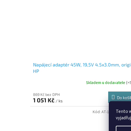
Napájecí adaptér 45W, 19,5V 4.5x3.0mm, origi
HP
Skladem u dodavatele
(>
869 Kč bez DPH
Do koší
1 051 Kč
/ ks
Tento 
Kód:
AT-18708000000
vyjadřu