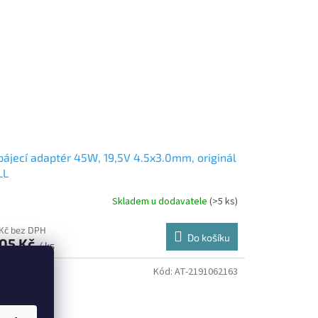
ájecí adaptér 45W, 19,5V 4.5x3.0mm, originál
LL
Skladem u dodavatele
(>5 ks)
 Kč bez DPH
Do košíku
105 Kč
/ ks
Kód:
AT-2191062163