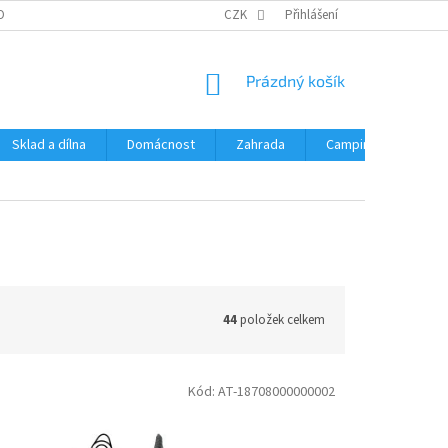
OBNÍCH ÚDAJŮ
CZK
Přihlášení
NÁKUPNÍ
Prázdný košík
KOŠÍK
Sklad a dílna
Domácnost
Zahrada
Camping
Hrač
44
položek celkem
Kód:
AT-18708000000002