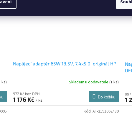
avení
Souh
Napájecí adaptér 65W 18,5V, 7.4x5.0, originál HP
Nap
DE
43
5 ks)
Skladem u dodavatele
(1 ks)
972 Kč bez DPH
997
ku
Do košíku
1 176 Kč
1 
/ ks
0005
Kód:
AT-2191062439