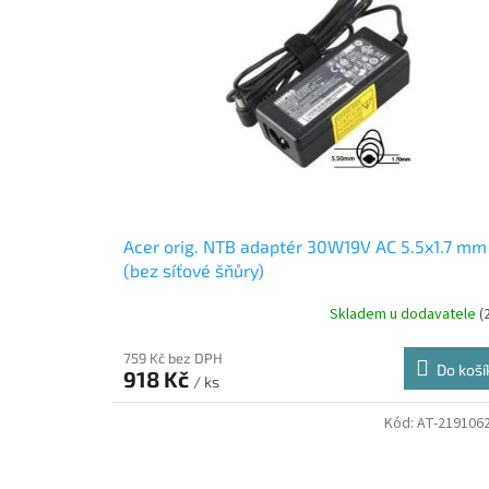
i
r
s
o
p
d
r
u
o
k
d
t
u
ů
k
t
ů
Acer orig. NTB adaptér 30W19V AC 5.5x1.7 mm
(bez síťové šňůry)
Skladem u dodavatele
(
759 Kč bez DPH
Do koší
918 Kč
/ ks
Kód:
AT-219106