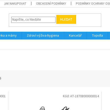
JAK NAKUPOVAT
OBCHODNÍ PODMÍNKY
PODMÍNKY OCHRANY OS
HLEDAT
inka a mámy
Zdraví-výživa-hygiena
Kancelář
Topidla
ě
0001
Kód:
AT-18708000000014