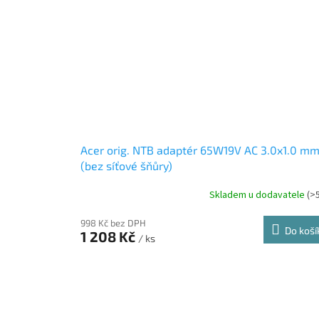
Acer orig. NTB adaptér 65W19V AC 3.0x1.0 m
(bez síťové šňůry)
Skladem u dodavatele
(>
998 Kč bez DPH
Do koší
1 208 Kč
/ ks