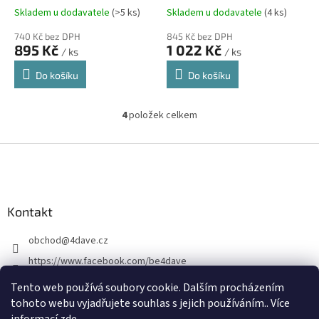
Skladem u dodavatele
(>5 ks)
Skladem u dodavatele
(4 ks)
740 Kč bez DPH
845 Kč bez DPH
895 Kč
1 022 Kč
/ ks
/ ks
Do košíku
Do košíku
4
položek celkem
O
v
l
Z
á
á
d
p
a
a
c
Kontakt
t
í
í
p
obchod
@
4dave.cz
r
v
https://www.facebook.com/be4dave
k
4DAVE.cz
y
Tento web používá soubory cookie. Dalším procházením
v
tohoto webu vyjadřujete souhlas s jejich používáním.. Více
ý