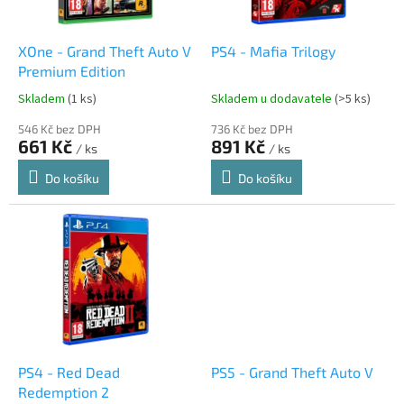
r
u
o
k
d
t
XOne - Grand Theft Auto V
PS4 - Mafia Trilogy
u
ů
Premium Edition
k
Skladem
(1 ks)
Skladem u dodavatele
(>5 ks)
t
ů
546 Kč bez DPH
736 Kč bez DPH
661 Kč
891 Kč
/ ks
/ ks
Do košíku
Do košíku
PS4 - Red Dead
PS5 - Grand Theft Auto V
Redemption 2