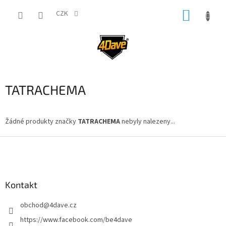
Přejít
NÁKUP
na
CZK
obsah
KOŠÍK
TATRACHEMA
Žádné produkty značky
TATRACHEMA
nebyly nalezeny...
Z
á
p
a
Kontakt
t
í
obchod
@
4dave.cz
https://www.facebook.com/be4dave