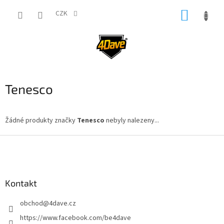
Přejít
NÁKUP
na
CZK
obsah
KOŠÍK
Tenesco
Žádné produkty značky
Tenesco
nebyly nalezeny...
Z
á
p
a
Kontakt
t
í
obchod
@
4dave.cz
https://www.facebook.com/be4dave