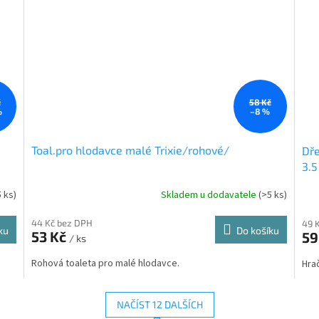
č
58 Kč
%
–8 %
Toal.pro hlodavce malé Trixie/rohové/
Dře
3.5
5 ks)
Skladem u dodavatele
(>5 ks)
44 Kč bez DPH
49 
ku
Do košíku
53 Kč
59
/ ks
Rohová toaleta pro malé hlodavce.
Hra
NAČÍST 12 DALŠÍCH