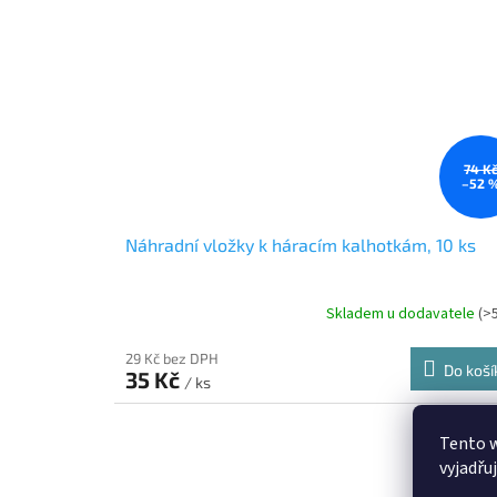
74 K
–52 
Náhradní vložky k háracím kalhotkám, 10 ks
Skladem u dodavatele
(>
29 Kč bez DPH
Do koší
35 Kč
/ ks
Kód:
TX-
Tento 
vyjadřu