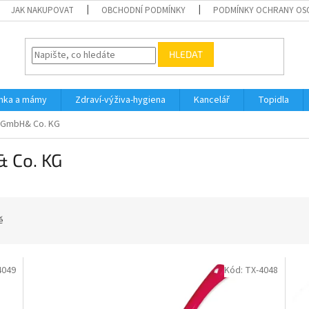
JAK NAKUPOVAT
OBCHODNÍ PODMÍNKY
PODMÍNKY OCHRANY OS
HLEDAT
inka a mámy
Zdraví-výživa-hygiena
Kancelář
Topidla
f GmbH& Co. KG
& Co. KG
ě
4049
Kód:
TX-4048