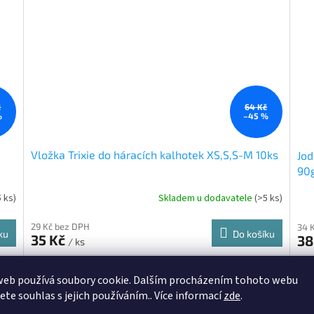
č
64 Kč
%
–45 %
Vložka Trixie do háracích kalhotek XS,S,S-M 10ks
Jod
90g
5 ks)
Skladem u dodavatele
(>5 ks)
29 Kč bez DPH
34 
ku
Do košíku
35 Kč
38
/ ks
4262
Kód:
TX-6000
web používá soubory cookie. Dalším procházením tohoto webu
jete souhlas s jejich používáním.. Více informací
zde
.