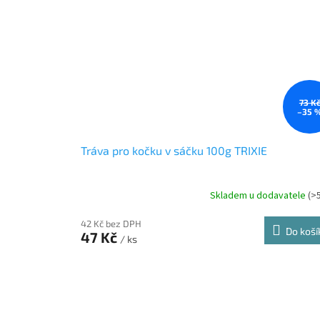
73 K
–35 
Tráva pro kočku v sáčku 100g TRIXIE
Skladem u dodavatele
(>
42 Kč bez DPH
Do koší
47 Kč
/ ks