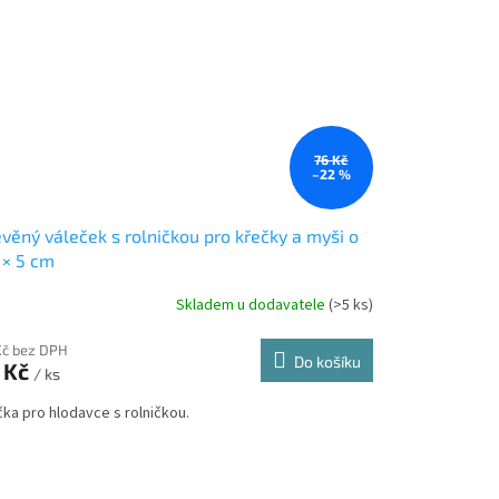
76 Kč
–22 %
věný váleček s rolničkou pro křečky a myši o
 × 5 cm
Skladem u dodavatele
(>5 ks)
Kč bez DPH
Do košíku
 Kč
/ ks
čka pro hlodavce s rolničkou.