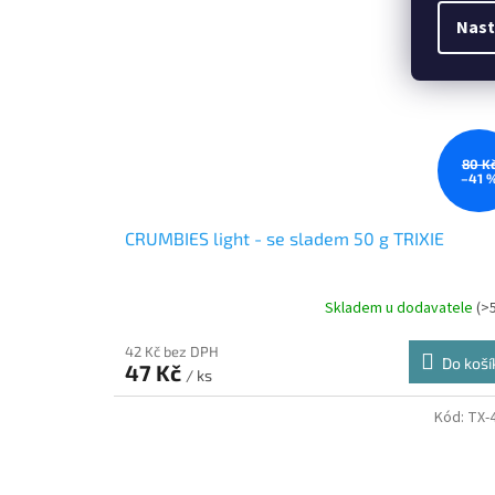
Nast
80 K
–41 
CRUMBIES light - se sladem 50 g TRIXIE
Skladem u dodavatele
(>
42 Kč bez DPH
Do koší
47 Kč
/ ks
Kód:
TX-