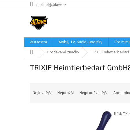
Přejít
obchod@4dave.cz
na
obsah
ZOOextra
Mobil, TV, Audio, Hodinky
Pro mim
Domů
Prodávané značky
TRIXIE Heimtierbedar
TRIXIE Heimtierbedarf GmbH
Ř
a
Nejlevnější
Nejdražší
Nejprodávanější
Abecedn
z
e
V
n
Kód:
TX-
ý
í
p
p