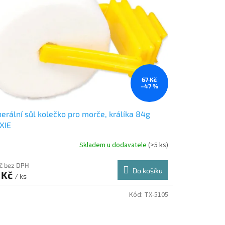
67 Kč
–47 %
erální sůl kolečko pro morče, králíka 84g
XIE
Skladem u dodavatele
(>5 ks)
Kč bez DPH
Do košíku
 Kč
/ ks
Kód:
TX-5105