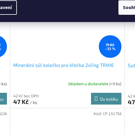
avení
Souh
č
71 Kč
%
–33 %
Minerální sůl kolečko pro křečka 2x54g TRIXIE
Suš
5 ks)
Skladem u dodavatele
(>5 ks)
42 Kč bez DPH
42 
ku
Do košíku
47 Kč
47
/ ks
4236
Kód:
CP-151756