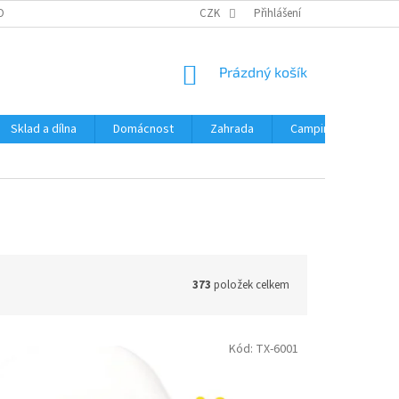
OBNÍCH ÚDAJŮ
CZK
Přihlášení
NÁKUPNÍ
Prázdný košík
KOŠÍK
Sklad a dílna
Domácnost
Zahrada
Camping
Hrač
373
položek celkem
Kód:
TX-6001