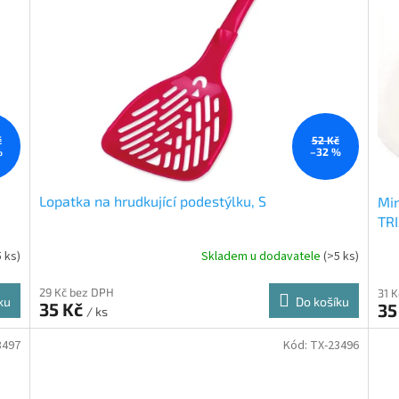
č
52 Kč
%
–32 %
Lopatka na hrudkující podestýlku, S
Min
TRI
5 ks)
Skladem u dodavatele
(>5 ks)
29 Kč bez DPH
31 
ku
Do košíku
35 Kč
35
/ ks
3497
Kód:
TX-23496