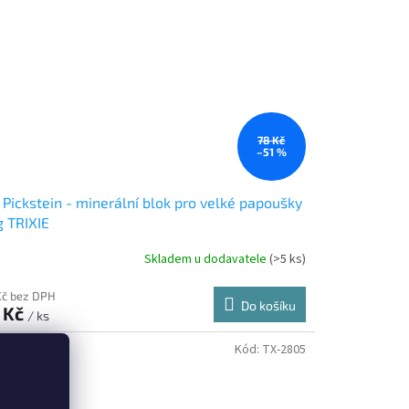
78 Kč
–51 %
 Pickstein - minerální blok pro velké papoušky
 TRIXIE
Skladem u dodavatele
(>5 ks)
Kč bez DPH
Do košíku
 Kč
/ ks
Kód:
TX-2805