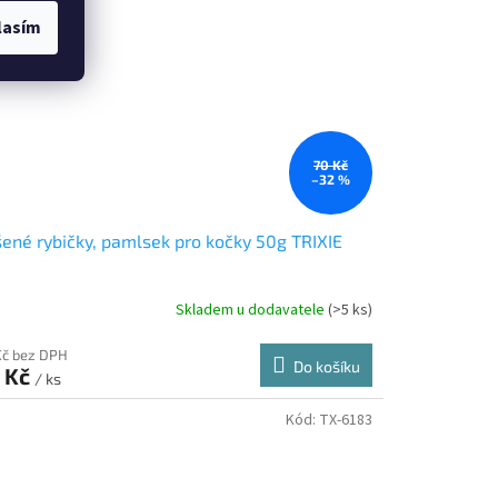
lasím
70 Kč
–32 %
ené rybičky, pamlsek pro kočky 50g TRIXIE
Skladem u dodavatele
(>5 ks)
Kč bez DPH
Do košíku
 Kč
/ ks
Kód:
TX-6183