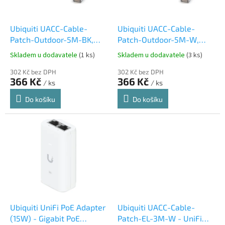
r
u
o
k
d
t
Ubiquiti UACC-Cable-
Ubiquiti UACC-Cable-
u
ů
Patch-Outdoor-5M-BK,
Patch-Outdoor-5M-W,
k
Venkovní UniFi patch
Venkovní UniFi patch
Skladem u dodavatele
(1 ks)
Skladem u dodavatele
(3 ks)
t
kabel, 5m, Cat5e, černý
kabel, 5m, Cat5e, bílý
ů
302 Kč bez DPH
302 Kč bez DPH
366 Kč
366 Kč
/ ks
/ ks
Do košíku
Do košíku
Ubiquiti UniFi PoE Adapter
Ubiquiti UACC-Cable-
(15W) - Gigabit PoE
Patch-EL-3M-W - UniFi