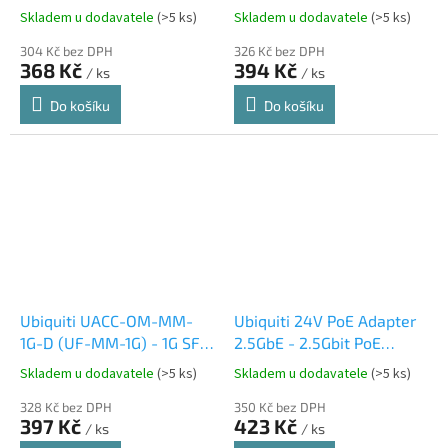
injektor, 48V, 15W, včetně
Etherlighting Patch kabel
Skladem u dodavatele
(>5 ks)
Skladem u dodavatele
(>5 ks)
napájecího kabelu
3m
304 Kč bez DPH
326 Kč bez DPH
368 Kč
394 Kč
/ ks
/ ks
Do košíku
Do košíku
Ubiquiti UACC-OM-MM-
Ubiquiti 24V PoE Adapter
1G-D (UF-MM-1G) - 1G SFP,
2.5GbE - 2.5Gbit PoE
MM Module, Duplex LC
adapter 24V/0,5A (12W),
Skladem u dodavatele
(>5 ks)
Skladem u dodavatele
(>5 ks)
UPC, 1-Pack
včetně napájecího kabelu
328 Kč bez DPH
350 Kč bez DPH
397 Kč
423 Kč
/ ks
/ ks