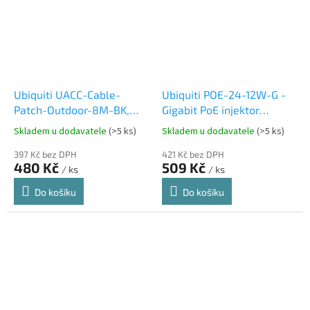
Ubiquiti UACC-Cable-
Ubiquiti POE-24-12W-G -
Patch-Outdoor-8M-BK,
Gigabit PoE injektor
Venkovní UniFi patch
24V/0,5A (12W), včetně
Skladem u dodavatele
(>5 ks)
Skladem u dodavatele
(>5 ks)
kabel, 8m, Cat5e, černý
napájecího kabelu
397 Kč bez DPH
421 Kč bez DPH
480 Kč
509 Kč
/ ks
/ ks
Do košíku
Do košíku