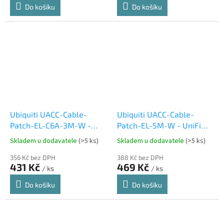
Do košíku
Do košíku
Ubiquiti UACC-Cable-
Ubiquiti UACC-Cable-
Patch-EL-C6A-3M-W -
Patch-EL-5M-W - UniFi
UniFi Premium Patch
Etherlighting Patch kabel
Skladem u dodavatele
(>5 ks)
Skladem u dodavatele
(>5 ks)
Cable 3m
5m
356 Kč bez DPH
388 Kč bez DPH
431 Kč
469 Kč
/ ks
/ ks
Do košíku
Do košíku