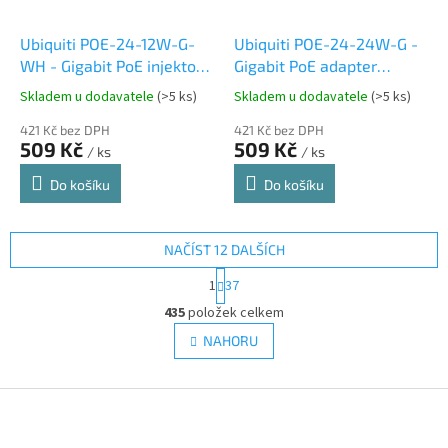
Ubiquiti POE-24-12W-G-
Ubiquiti POE-24-24W-G -
WH - Gigabit PoE injektor
Gigabit PoE adapter
24V/0,5A (12W), včetně
24V/1A (24W), včetně
Skladem u dodavatele
(>5 ks)
Skladem u dodavatele
(>5 ks)
napájecího kabelu, bílý
napájecího kabelu
421 Kč bez DPH
421 Kč bez DPH
509 Kč
509 Kč
/ ks
/ ks
Do košíku
Do košíku
NAČÍST 12 DALŠÍCH
S
1
37
t
O
r
435
položek celkem
v
á
l
NAHORU
n
á
k
d
o
v
Z
a
á
c
á
n
í
p
í