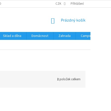
OBNÍCH ÚDAJŮ
CZK
Přihlášení
NÁKUPNÍ
Prázdný košík
KOŠÍK
Sklad a dílna
Domácnost
Zahrada
Camping
Hrač
2
položek celkem