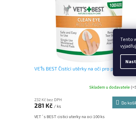
i
r
s
o
p
d
r
u
o
k
d
t
Tento 
u
ů
vyjadřu
k
t
ů
Nast
VET´s BEST Čistíci utěrky na oči pro psy 100 ks
Skladem u dodavatele
(>
232 Kč bez DPH
Do koší
281 Kč
/ ks
VET´s BEST cistici uterky na oci 100 ks