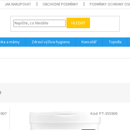
JAK NAKUPOVAT
OBCHODNÍ PODMÍNKY
PODMÍNKY OCHRANY OS
HLEDAT
inka a mámy
Zdraví-výživa-hygiena
Kancelář
Topidla
ě
5907
Kód:
PT-355909