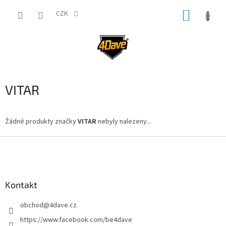
Přejít
NÁKUP
na
CZK
obsah
KOŠÍK
VITAR
Žádné produkty značky
VITAR
nebyly nalezeny...
Z
á
p
a
Kontakt
t
í
obchod
@
4dave.cz
https://www.facebook.com/be4dave