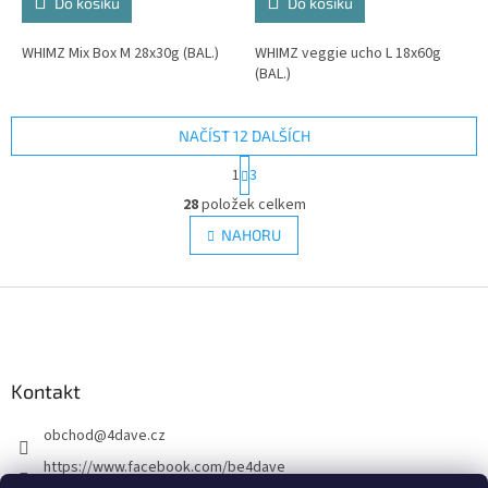
Do košíku
Do košíku
WHIMZ Mix Box M 28x30g (BAL.)
WHIMZ veggie ucho L 18x60g
(BAL.)
NAČÍST 12 DALŠÍCH
S
1
3
t
O
r
28
položek celkem
v
á
l
NAHORU
n
á
k
d
o
v
Z
a
á
c
á
n
í
p
í
p
a
r
Kontakt
t
v
í
k
obchod
@
4dave.cz
y
v
https://www.facebook.com/be4dave
ý