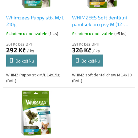
r
u
o
k
d
t
Whimzees Puppy stix M/L
WHIMZEES Soft dentální
u
ů
210g
pamlsek pro psy M (12-
k
18kg) 14ks
Skladem u dodavatele
(1 ks)
Skladem u dodavatele
(>5 ks)
t
ů
261 Kč bez DPH
291 Kč bez DPH
292 Kč
326 Kč
/ ks
/ ks
Do košíku
Do košíku
WHIMZ Puppy stix M/L 14x15g
WHIMZ soft dental chew M 14x30
(BAL.)
(BAL.)