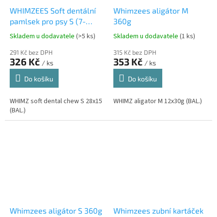
WHIMZEES Soft dentální
Whimzees aligátor M
pamlsek pro psy S (7-
360g
12kg) 28ks
Skladem u dodavatele
(>5 ks)
Skladem u dodavatele
(1 ks)
291 Kč bez DPH
315 Kč bez DPH
326 Kč
353 Kč
/ ks
/ ks
Do košíku
Do košíku
WHIMZ soft dental chew S 28x15
WHIMZ aligator M 12x30g (BAL.)
(BAL.)
Whimzees aligátor S 360g
Whimzees zubní kartáček