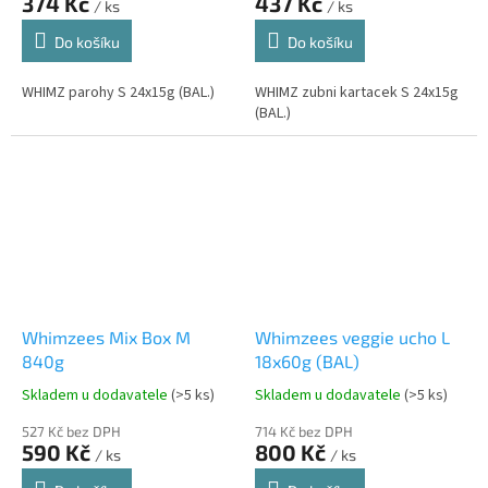
374 Kč
437 Kč
/ ks
/ ks
Do košíku
Do košíku
WHIMZ parohy S 24x15g (BAL.)
WHIMZ zubni kartacek S 24x15g
(BAL.)
Whimzees Mix Box M
Whimzees veggie ucho L
840g
18x60g (BAL)
Skladem u dodavatele
(>5 ks)
Skladem u dodavatele
(>5 ks)
527 Kč bez DPH
714 Kč bez DPH
590 Kč
800 Kč
/ ks
/ ks