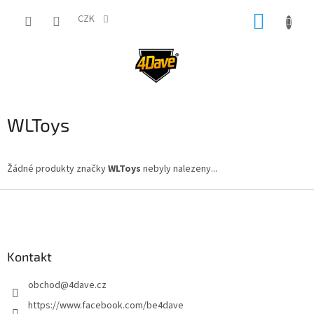
Přejít
NÁKUP
na
CZK
obsah
KOŠÍK
WLToys
Žádné produkty značky
WLToys
nebyly nalezeny...
Z
á
p
a
Kontakt
t
í
obchod
@
4dave.cz
https://www.facebook.com/be4dave