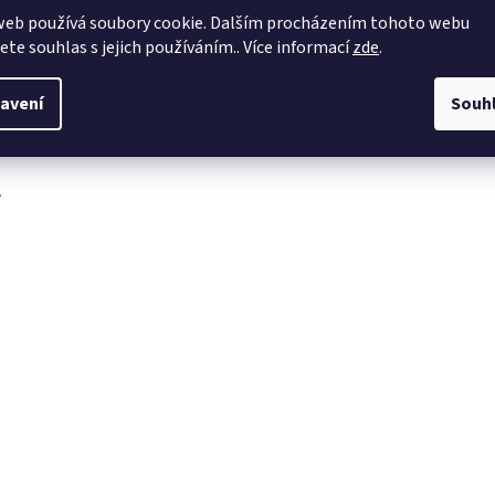
web používá soubory cookie. Dalším procházením tohoto webu
obchod
@
4dave.cz
jete souhlas s jejich používáním.. Více informací
zde
.
https://www.facebook.co
m/be4dave
avení
Souh
4DAVE.cz
.