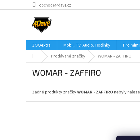
Přejít
obchod@4dave.cz
na
obsah
ZOOextra
Mobil, TV, Audio, Hodinky
Pro mim
Domů
Prodávané značky
WOMAR - ZAFFIRO
WOMAR - ZAFFIRO
Žádné produkty značky
WOMAR - ZAFFIRO
nebyly nalezen
Z
á
p
a
t
í