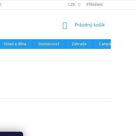
OBNÍCH ÚDAJŮ
CZK
Přihlášení
NÁKUPNÍ
Prázdný košík
KOŠÍK
Sklad a dílna
Domácnost
Zahrada
Camping
Hrač