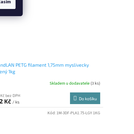
lasím
ndLAN PETG filament 1,75mm myslivecky
ený 1kg
Skladem u dodavatele
(3 ks)
 Kč bez DPH
Do košíku
2 Kč
/ ks
Kód:
1M-3DF-PLA1.75-LGY 1KG