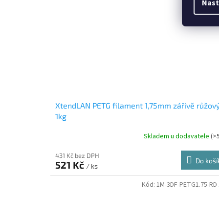
Nast
XtendLAN PETG filament 1,75mm zářivě růžov
1kg
Skladem u dodavatele
(>
431 Kč bez DPH
Do koší
521 Kč
/ ks
Kód:
1M-3DF-PETG1.75-RD