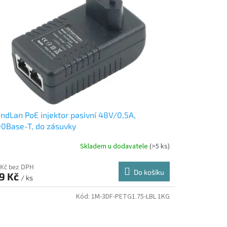
ndLan PoE injektor pasivní 48V/0,5A,
0Base-T, do zásuvky
Skladem u dodavatele
(>5 ks)
 Kč bez DPH
Do košíku
9 Kč
/ ks
Kód:
1M-3DF-PETG1.75-LBL 1KG