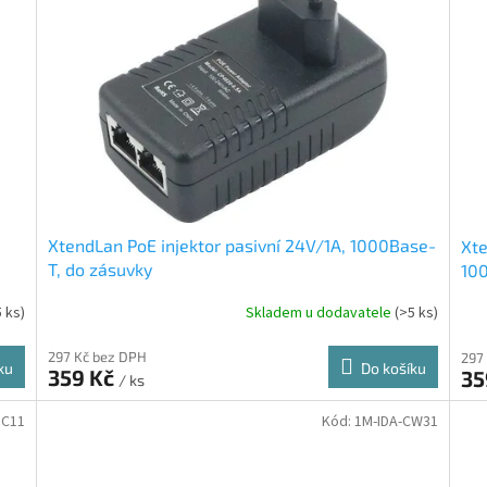
XtendLan PoE injektor pasivní 24V/1A, 1000Base-
Xte
T, do zásuvky
100
5 ks)
Skladem u dodavatele
(>5 ks)
297 Kč bez DPH
297
ku
Do košíku
359 Kč
35
/ ks
RC11
Kód:
1M-IDA-CW31