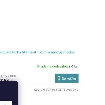
ndLAN PETG filament 1,75mm ledově modrý
Skladem u dodavatele
(>5 ks)
 Kč bez DPH
Do košíku
3 Kč
/ ks
Kód:
1M-3DF-PETG1.75-AGN 1KG