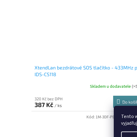
XtendLan bezdrátové SOS tlačítko - 433MHz 
IDS-CS118
Skladem u dodavatele
(>
320 Kč bez DPH
Do koší
387 Kč
/ ks
Tento 
Kód:
1M-3DF-PETG1.75-FPK
vyjadřu