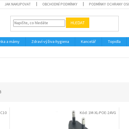
JAK NAKUPOVAT
OBCHODNÍ PODMÍNKY
PODMÍNKY OCHRANY OS
HLEDAT
inka a mámy
Zdraví-výživa-hygiena
Kancelář
Topidla
ě
RC10
Kód:
1M-XL-POE-24VG