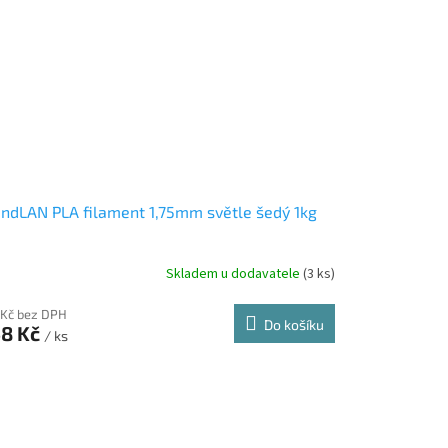
ndLAN PLA filament 1,75mm světle šedý 1kg
Skladem u dodavatele
(3 ks)
 Kč bez DPH
Do košíku
8 Kč
/ ks