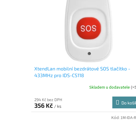
i
r
s
o
p
d
r
u
o
k
d
t
u
ů
k
t
ů
XtendLan mobilní bezdrátové SOS tlačítko -
433MHz pro IDS-CS118
Skladem u dodavatele
(>
294 Kč bez DPH
Do koší
356 Kč
/ ks
Kód:
1M-IDA-