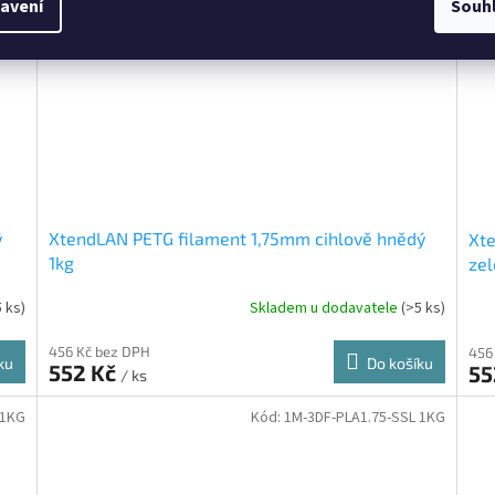
avení
Souh
ý
XtendLAN PETG filament 1,75mm cihlově hnědý
Xte
1kg
zel
5 ks)
Skladem u dodavatele
(>5 ks)
456 Kč bez DPH
456
ku
Do košíku
552 Kč
55
/ ks
 1KG
Kód:
1M-3DF-PLA1.75-SSL 1KG