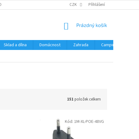
OBNÍCH ÚDAJŮ
CZK
Přihlášení
NÁKUPNÍ
Prázdný košík
KOŠÍK
Sklad a dílna
Domácnost
Zahrada
Camping
Hrač
151
položek celkem
Kód:
1M-XL-POE-48VG