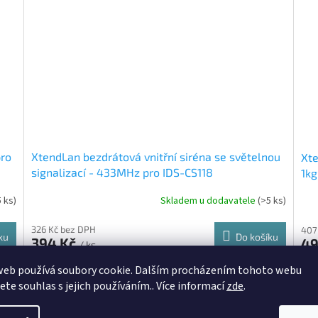
pro
XtendLan bezdrátová vnitřní siréna se světelnou
Xte
signalizací - 433MHz pro IDS-CS118
1kg
5 ks)
Skladem u dodavatele
(>5 ks)
326 Kč bez DPH
407
ku
Do košíku
394 Kč
49
/ ks
web používá soubory cookie. Dalším procházením tohoto webu
 1KG
Kód:
1M-3DF-PETG1.75-RCR 1KG
jete souhlas s jejich používáním.. Více informací
zde
.