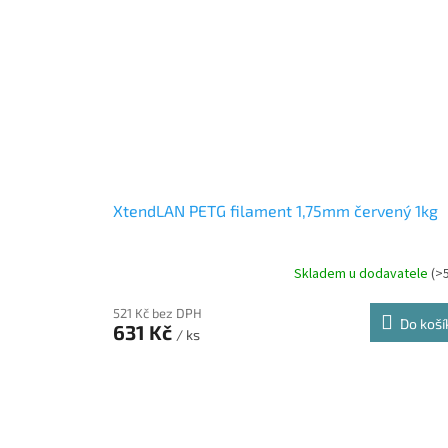
XtendLAN PETG filament 1,75mm červený 1kg
Skladem u dodavatele
(>
521 Kč bez DPH
Do koší
631 Kč
/ ks