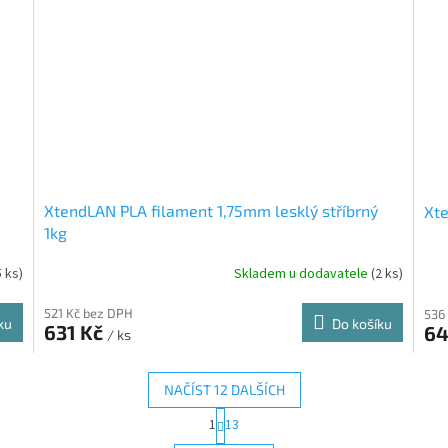
XtendLAN PLA filament 1,75mm lesklý stříbrný
Xte
1kg
5 ks)
Skladem u dodavatele
(2 ks)
521 Kč bez DPH
536
ku
Do košíku
631 Kč
64
/ ks
NAČÍST 12 DALŠÍCH
S
1
13
O
t