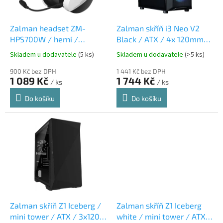
r
u
o
k
d
t
Zalman headset ZM-
Zalman skříň i3 Neo V2
u
ů
HPS700W / herní /
Black / ATX / 4x 120mm
k
náhlavní / bezdrátový /
RGB Fan / 2x USB 3.0 /
Skladem u dodavatele
(5 ks)
Skladem u dodavatele
(>5 ks)
t
50mm měniče / 3,5mm
černá
ů
jack / bíločerný
900 Kč bez DPH
1 441 Kč bez DPH
1 089 Kč
1 744 Kč
/ ks
/ ks
Do košíku
Do košíku
Zalman skříň Z1 Iceberg /
Zalman skříň Z1 Iceberg
mini tower / ATX / 3x120
white / mini tower / ATX /