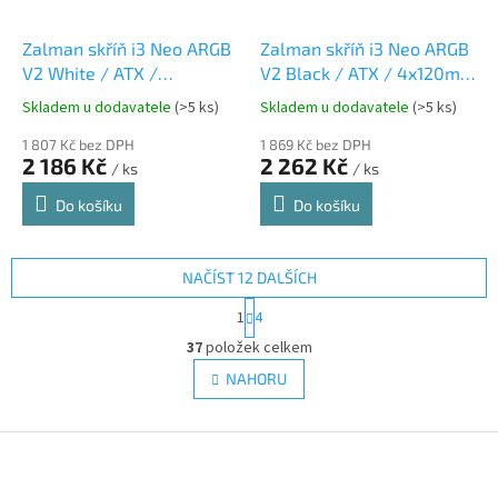
Zalman skříň i3 Neo ARGB
Zalman skříň i3 Neo ARGB
V2 White / ATX /
V2 Black / ATX / 4x120mm
4x120mm ARGB Fan /
ARGB Fan / 2xUSB 3.0 /
Skladem u dodavatele
(>5 ks)
Skladem u dodavatele
(>5 ks)
2xUSB 3.0 / bílá
černá
1 807 Kč bez DPH
1 869 Kč bez DPH
2 186 Kč
2 262 Kč
/ ks
/ ks
Do košíku
Do košíku
NAČÍST 12 DALŠÍCH
S
1
4
t
O
r
37
položek celkem
v
á
l
NAHORU
n
á
k
d
o
v
Z
a
á
c
á
n
í
p
í