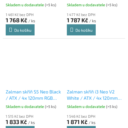
fan / 2xUSB 3.0 / 1xUSB
3x120 fan / 2xUSB 3.0 /
Skladem u dodavatele
(>5 ks)
Skladem u dodavatele
(>5 ks)
2.0 / prosklená bočnice /
1xUSB 2.0 / prosklená
černý
1 461 Kč bez DPH
bočnice / bílý
1 477 Kč bez DPH
1 768 Kč
1 787 Kč
/ ks
/ ks
Do košíku
Do košíku
Zalman skříň S5 Neo Black
Zalman skříň i3 Neo V2
/ ATX / 4x 120mm RGB
White / ATX / 4x 120mm
Fan / USB 3.0 / USB 2.0 /
RGB Fan / 2x USB 3.0 /
Skladem u dodavatele
(>5 ks)
Skladem u dodavatele
(>5 ks)
černá
bílá
1 515 Kč bez DPH
1 546 Kč bez DPH
1 833 Kč
1 871 Kč
/ ks
/ ks