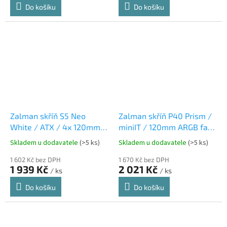
Do košíku
Do košíku
Zalman skříň S5 Neo
Zalman skříň P40 Prism /
White / ATX / 4x 120mm
miniIT / 120mm ARGB fan
RGB Fan / USB 3.0 / USB
/ 2xUSB 3.0 / USB-C /
Skladem u dodavatele
(>5 ks)
Skladem u dodavatele
(>5 ks)
2.0 / bílá
panoramatická / černá
1 602 Kč bez DPH
1 670 Kč bez DPH
1 939 Kč
2 021 Kč
/ ks
/ ks
Do košíku
Do košíku