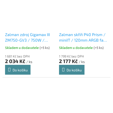
Zalman zdroj Gigamax III
Zalman skříň P40 Prism /
ZM750-GV3 / 750W /
miniIT / 120mm ARGB fan
ATX3.0 / active PFC /
/ 2xUSB 3.0 / USB-C /
Skladem u dodavatele
(>5 ks)
Skladem u dodavatele
(>5 ks)
semimodulární / 80 Plus
panoramatická / bílá
bronze
1 681 Kč bez DPH
1 799 Kč bez DPH
2 034 Kč
2 177 Kč
/ ks
/ ks
Do košíku
Do košíku