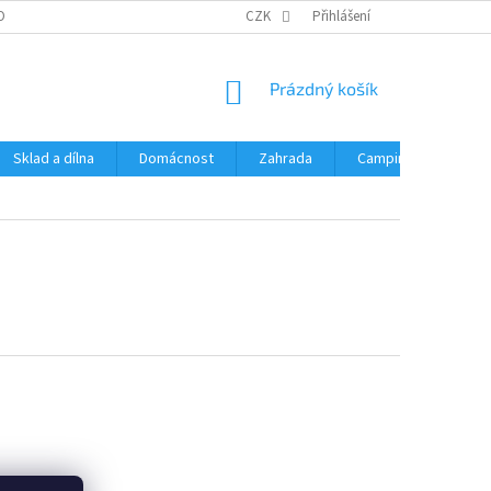
OBNÍCH ÚDAJŮ
CZK
Přihlášení
NÁKUPNÍ
Prázdný košík
KOŠÍK
Sklad a dílna
Domácnost
Zahrada
Camping
Hrač