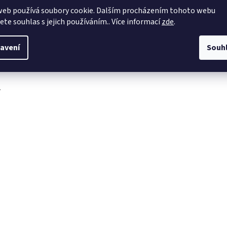
web používá soubory cookie. Dalším procházením tohoto webu
obchod
@
4dave.cz
jete souhlas s jejich používáním.. Více informací
zde
.
https://www.facebook.co
m/be4dave
avení
Souh
4DAVE.cz
.