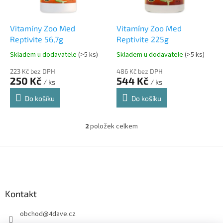
r
u
o
k
d
t
Vitamíny Zoo Med
Vitamíny Zoo Med
u
ů
Reptivite 56,7g
Reptivite 225g
k
Skladem u dodavatele
(>5 ks)
Skladem u dodavatele
(>5 ks)
t
ů
223 Kč bez DPH
486 Kč bez DPH
250 Kč
544 Kč
/ ks
/ ks
Do košíku
Do košíku
2
položek celkem
O
v
l
Z
á
á
d
p
a
a
c
Kontakt
t
í
í
p
obchod
@
4dave.cz
r