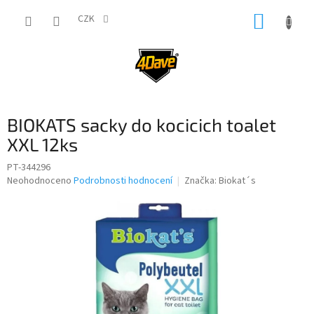
Přejít
NÁKUP
na
CZK
obsah
KOŠÍK
BIOKATS sacky do kocicich toalet
XXL 12ks
PT-344296
Průměrné
Neohodnoceno
Podrobnosti hodnocení
Značka:
Biokat´s
hodnocení
produktu
je
0,0
z
5
hvězdiček.