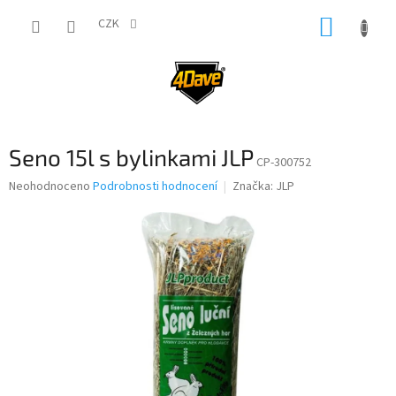
Přejít
NÁKUP
na
CZK
obsah
KOŠÍK
Seno 15l s bylinkami JLP
CP-300752
Průměrné
Neohodnoceno
Podrobnosti hodnocení
Značka:
JLP
hodnocení
produktu
je
0,0
z
5
hvězdiček.