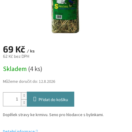
69 Kč
/ ks
62 Kč bez DPH
Měrná
Skladem
(4 ks)
cena:
Můžeme doručit do:
12.8.2026
Přidat do košíku
Doplňek stravy ke krmivu. Seno pro hlodavce s bylinkami.
Detailní informace