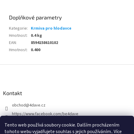
Doplňkové parametry
Kategorie
:
Krmiva pro hlodavce
Hmotnost
:
0.4 kg
EAN
:
8594158610102
Hmotnost
:
0.400
Z
á
p
a
Kontakt
t
í
obchod
@
4dave.cz
https://www.facebook.com/be4dave
4DAVE.cz
Tento web používá soubory cookie. Dalším procházením
tohoto webu vyjadřujete souhlas s jejich používáním.. Více