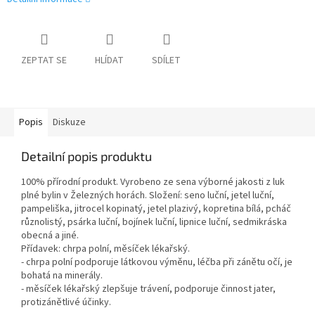
ZEPTAT SE
HLÍDAT
SDÍLET
Popis
Diskuze
Detailní popis produktu
100% přírodní produkt. Vyrobeno ze sena výborné jakosti z luk
plné bylin v Železných horách. Složení: seno luční, jetel luční,
pampeliška, jitrocel kopinatý, jetel plazivý, kopretina bílá, pcháč
různolistý, psárka luční, bojínek luční, lipnice luční, sedmikráska
obecná a jiné.
Přídavek: chrpa polní, měsíček lékařský.
- chrpa polní podporuje látkovou výměnu, léčba při zánětu očí, je
bohatá na minerály.
- měsíček lékařský zlepšuje trávení, podporuje činnost jater,
protizánětlivé účinky.